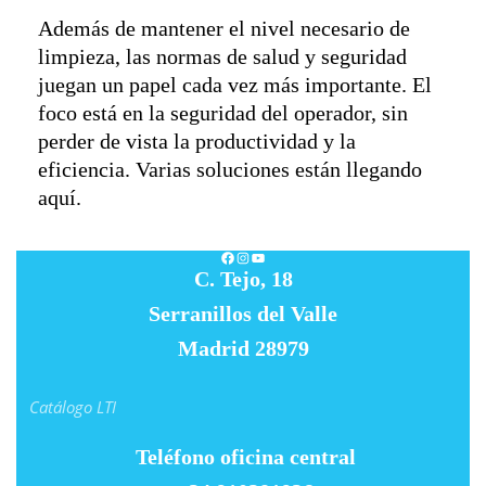
Además de mantener el nivel necesario de
limpieza, las normas de salud y seguridad
juegan un papel cada vez más importante. El
foco está en la seguridad del operador, sin
perder de vista la productividad y la
eficiencia. Varias soluciones están llegando
aquí.
Facebook
Instagram
YouTube
C. Tejo, 18
Serranillos del Valle
Madrid 28979
Catálogo LTI
Teléfono oficina central