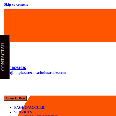
Skip to content
CONTACTAR
+34910281936
info@limpiezastecnicasindustriales.com
Open Button
PAGE D’ACCUEIL
SERVICES