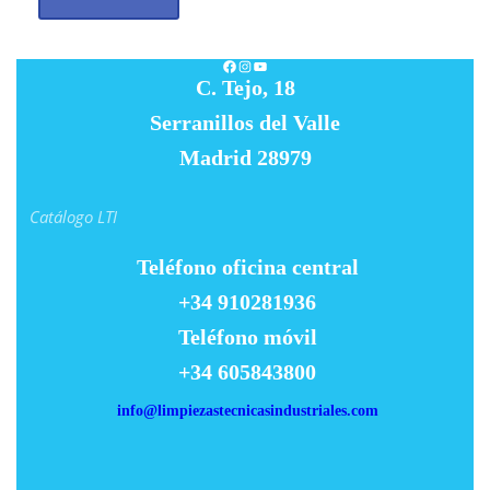
Facebook
Instagram
YouTube
C. Tejo, 18
Serranillos del Valle
Madrid 28979
Catálogo LTI
Teléfono oficina central
+34 910281936
Teléfono móvil
+34 605843800
info@limpiezastecnicasindustriales.com