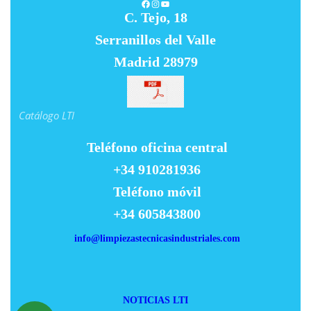
Facebook
Instagram
YouTube
C. Tejo, 18
Serranillos del Valle
Madrid 28979
Catálogo LTI
Teléfono oficina central
+34 910281936
Teléfono móvil
+34 605843800
info@limpiezastecnicasindustriales.com
NOTICIAS LTI