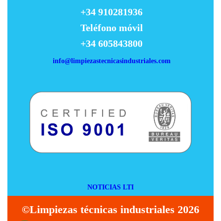
+34 910281936
Teléfono móvil
+34 605843800
info@limpiezastecnicasindustriales.com
NOTICIAS LTI
©Limpiezas técnicas industriales 2026