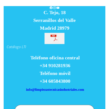
Facebook
Instagram
YouTube
C. Tejo, 18
Serranillos del Valle
Madrid 28979
Catálogo LTI
Teléfono oficina central
+34 910281936
Teléfono móvil
+34 605843800
info@limpiezastecnicasindustriales.com