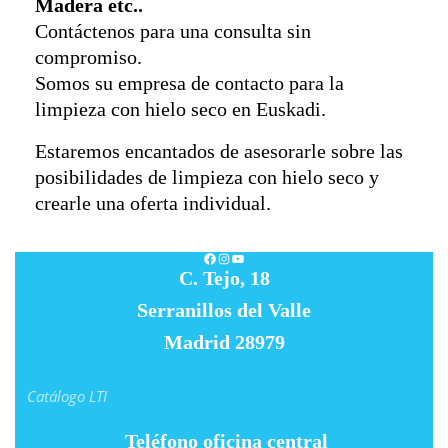
Madera etc..
Contáctenos para una consulta sin
compromiso.
Somos su empresa de contacto para la
limpieza con hielo seco en Euskadi.
Estaremos encantados de asesorarle sobre las
posibilidades de limpieza con hielo seco y
crearle una oferta individual.
Facebook
Instagram
YouTube
C. Tejo, 18
Serranillos del Valle
Madrid 28979
Catálogo LTI
Teléfono oficina central