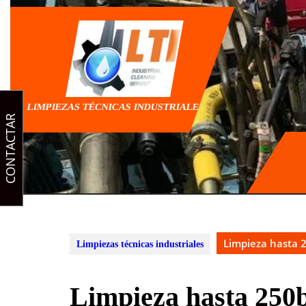
Saltar
al
contenido
LIMPIEZAS TÉCNICAS INDUSTRIALES
CONTACTAR
Limpieza hasta 
Limpiezas técnicas industriales
Limpieza hasta 250