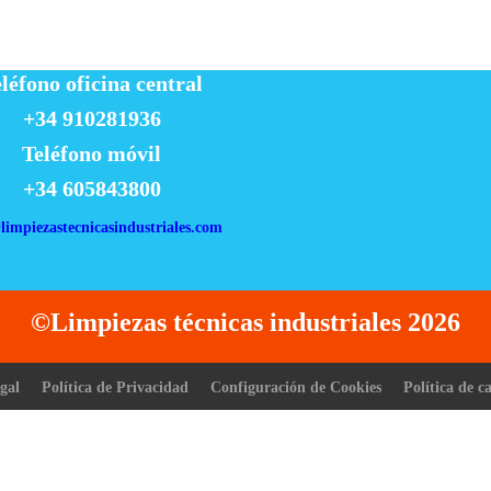
léfono oficina central
+34 910281936
Teléfono móvil
+34 605843800
limpiezastecnicasindustriales.com
©Limpiezas técnicas industriales 2026
Desplazar
hacia
gal
Política de Privacidad
Configuración de Cookies
Política de c
arriba