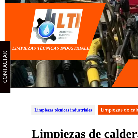
Saltar
al
contenido
LIMPIEZAS TÉCNICAS INDUSTRIALES
CONTACTAR
Limpiezas de cal
Limpiezas técnicas industriales
Limpiezas de calder