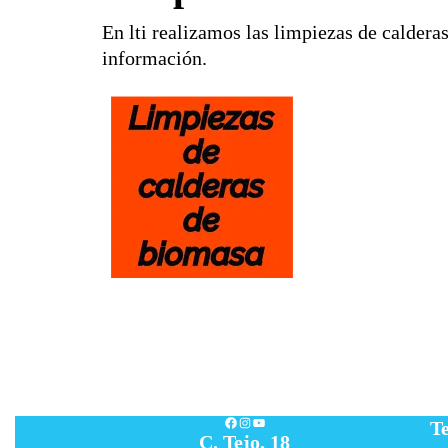
En lti realizamos las limpiezas de calderas
información.
Facebook
Instagram
YouTube
Te
C. Tejo, 18