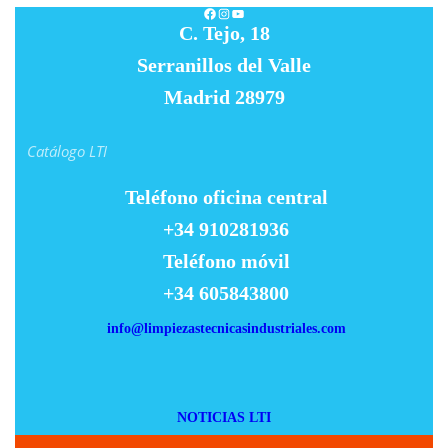
Facebook
Instagram
YouTube
C. Tejo, 18
Serranillos del Valle
Madrid 28979
Catálogo LTI
Teléfono oficina central
+34 910281936
Teléfono móvil
+34 605843800
info@limpiezastecnicasindustriales.com
NOTICIAS LTI