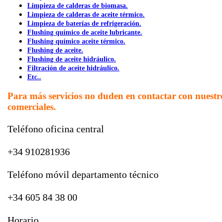
Limpieza de calderas de biomasa.
Limpieza de calderas de aceite térmico.
Limpieza de baterías de refrigeración.
Flushing químico de aceite lubricante.
Flushing químico aceite térmico.
Flushing de aceite.
Flushing de aceite hidráulico.
Filtración de aceite hidráulico.
Etc..
Para más servicios no duden en contactar con nuestr
comerciales.
Teléfono oficina central
+34 910281936
Teléfono móvil departamento técnico
+34 605 84 38 00
Horario